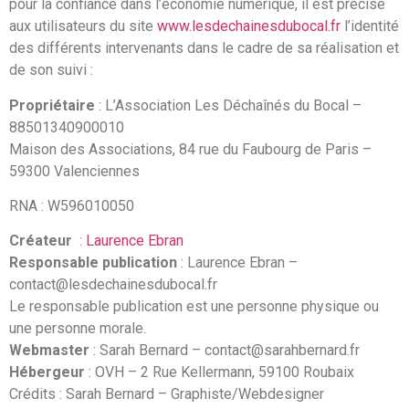
pour la confiance dans l’économie numérique, il est précisé
aux utilisateurs du site
www.lesdechainesdubocal.fr
l’identité
des différents intervenants dans le cadre de sa réalisation et
de son suivi :
Propriétaire
: L’Association Les Déchaînés du Bocal –
88501340900010
Maison des Associations, 84 rue du Faubourg de Paris –
59300 Valenciennes
RNA : W596010050
Créateur
:
Laurence Ebran
Responsable publication
: Laurence Ebran –
contact@lesdechainesdubocal.fr
Le responsable publication est une personne physique ou
une personne morale.
Webmaster
: Sarah Bernard – contact@sarahbernard.fr
Hébergeur
: OVH – 2 Rue Kellermann, 59100 Roubaix
Crédits : Sarah Bernard – Graphiste/Webdesigner