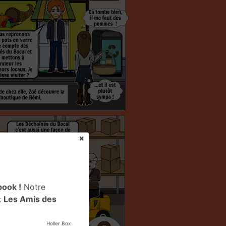
book !
Notre
:
Les Amis des
Holler Box