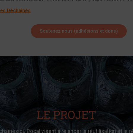
des Déchaînés
Soutenez nous (adhésions et dons)
LE PROJET
haînés du Bocal visent à relancer la réutilisation et le 